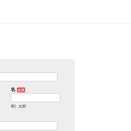
名
例）太郎